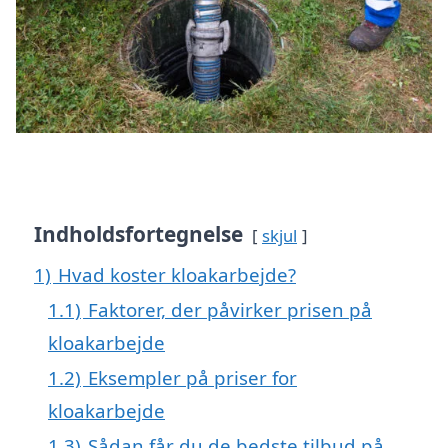
Indholdsfortegnelse
skjul
1)
Hvad koster kloakarbejde?
1.1)
Faktorer, der påvirker prisen på
kloakarbejde
1.2)
Eksempler på priser for
kloakarbejde
1.3)
Sådan får du de bedste tilbud på