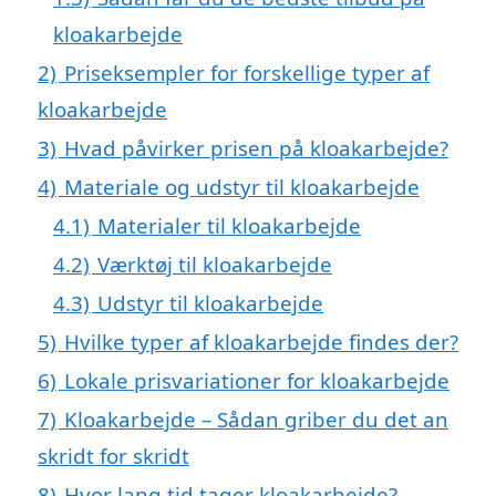
kloakarbejde
2)
Priseksempler for forskellige typer af
kloakarbejde
3)
Hvad påvirker prisen på kloakarbejde?
4)
Materiale og udstyr til kloakarbejde
4.1)
Materialer til kloakarbejde
4.2)
Værktøj til kloakarbejde
4.3)
Udstyr til kloakarbejde
5)
Hvilke typer af kloakarbejde findes der?
6)
Lokale prisvariationer for kloakarbejde
7)
Kloakarbejde – Sådan griber du det an
skridt for skridt
8)
Hvor lang tid tager kloakarbejde?