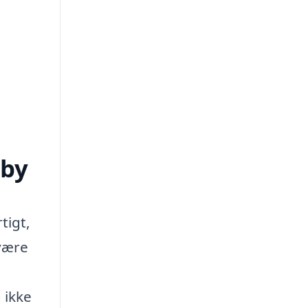
t
jby
tigt,
 være
 ikke