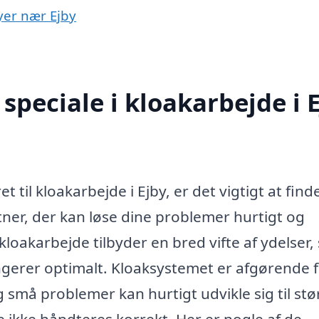
byer nær Ejby
peciale i kloakarbejde i 
 til kloakarbejde i Ejby, er det vigtigt at find
ner, der kan løse dine problemer hurtigt og
r kloakarbejde tilbyder en bred vifte af ydelser
ungerer optimalt. Kloaksystemet er afgørende f
 små problemer kan hurtigt udvikle sig til stø
 ikke håndteres korrekt. Her er nogle af de