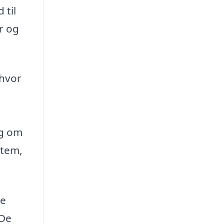
 til
r og
 hvor
ig om
stem,
de
 De