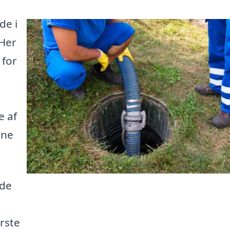
de i
 Her
 for
e af
rne
ede
ørste