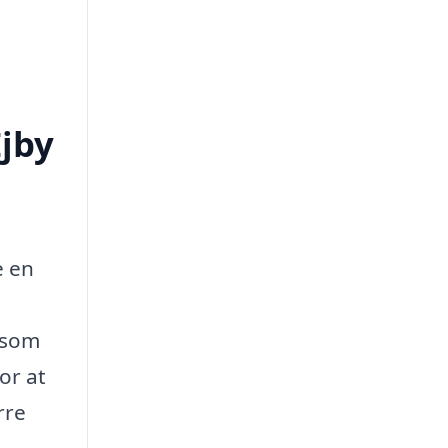
Ejby
e en
, som
or at
rre