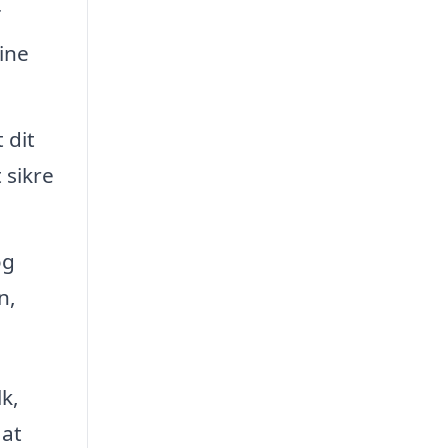
ine
 dit
 sikre
og
n,
k,
 at