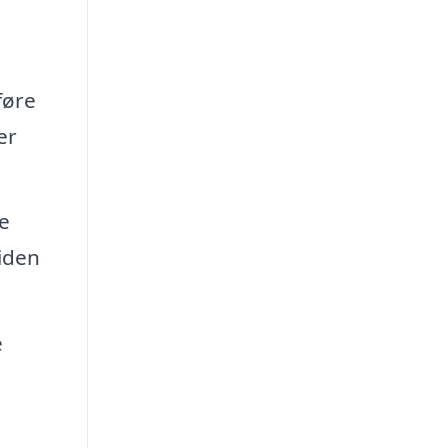
føre
er
e
iden
e