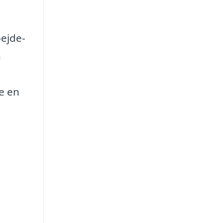
bejde-
n
e en