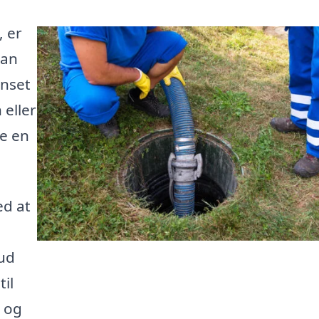
, er
kan
anset
 eller
re en
ed at
ud
il
 og