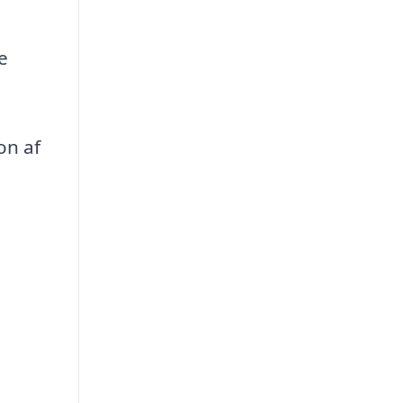
e
on af