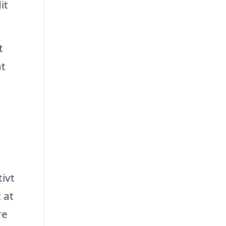
it
t
at
ivt
 at
re