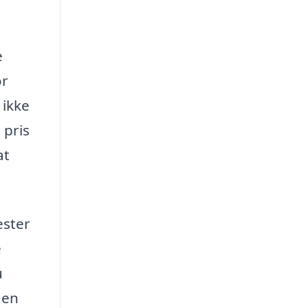
e
or
 ikke
 pris
at
ester
e
u
 en