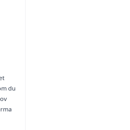
et
 om du
hov
firma