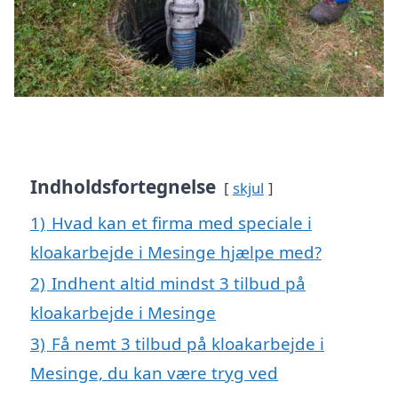
Indholdsfortegnelse
skjul
1)
Hvad kan et firma med speciale i
kloakarbejde i Mesinge hjælpe med?
2)
Indhent altid mindst 3 tilbud på
kloakarbejde i Mesinge
3)
Få nemt 3 tilbud på kloakarbejde i
Mesinge, du kan være tryg ved