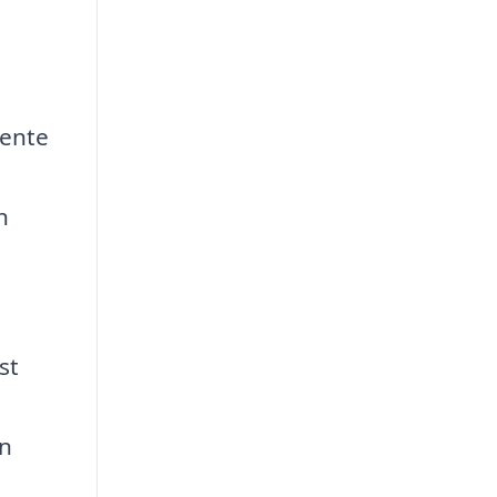
hente
n
st
an