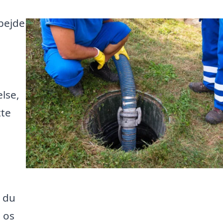
bejde
else,
tte
å du
 os