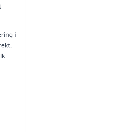
g
ring i
rekt,
lk