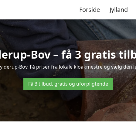
Forside
Jylland
derup-Bov – få 3 gratis ti
Bylderup-Bov. Få priser fra lokale kloakmestre og vælg den l
Få 3 tilbud, gratis og uforpligtende