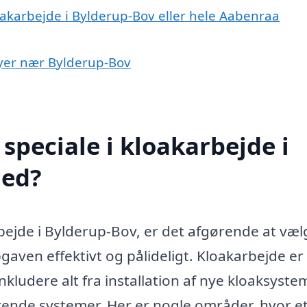
oakarbejde i Bylderup-Bov eller hele Aabenraa
 byer nær Bylderup-Bov
speciale i kloakarbejde i
med?
bejde i Bylderup-Bov, er det afgørende at væl
gaven effektivt og pålideligt. Kloakarbejde er
nkludere alt fra installation af nye kloaksystem
rende systemer. Her er nogle områder, hvor e