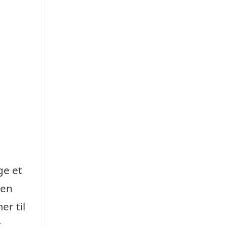
ge et
 en
er til
t