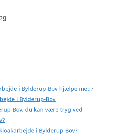
 og
arbejde i Bylderup-Bov hjælpe med?
rbejde i Bylderup-Bov
derup-Bov, du kan være tryg ved
v?
kloakarbejde i Bylderup-Bov?