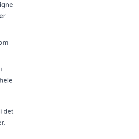
signe
er
som
i
hele
i det
r,