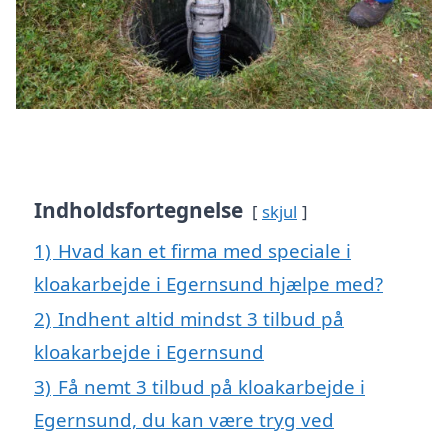
Indholdsfortegnelse
skjul
1)
Hvad kan et firma med speciale i
kloakarbejde i Egernsund hjælpe med?
2)
Indhent altid mindst 3 tilbud på
kloakarbejde i Egernsund
3)
Få nemt 3 tilbud på kloakarbejde i
Egernsund, du kan være tryg ved