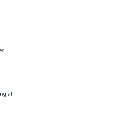
er
ng af