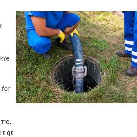
r
ikre
 for
rne,
rtigt