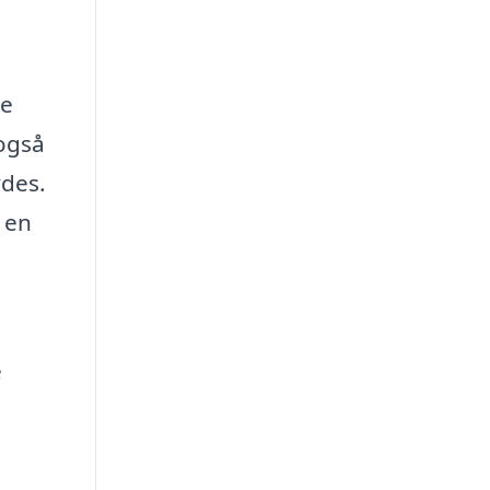
re
 også
ydes.
 en
e