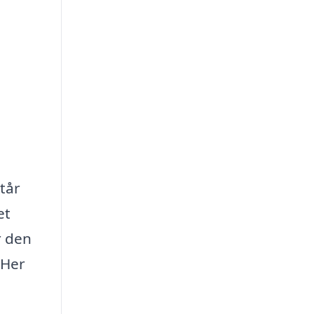
tår
et
r den
 Her