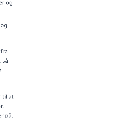
ker og
 og
 fra
, så
a
til at
r,
er på,