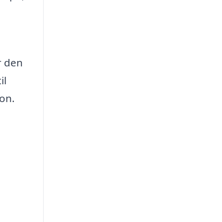
r den
il
ion.