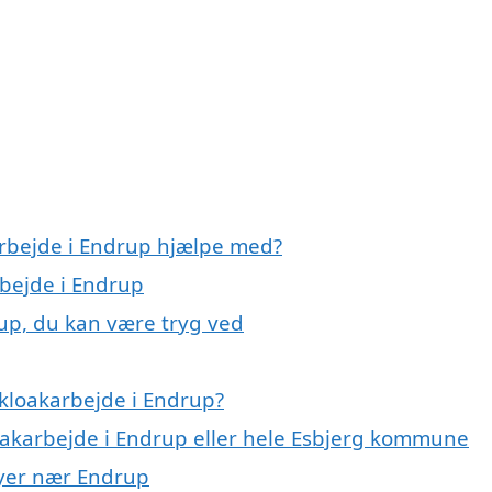
arbejde i Endrup hjælpe med?
rbejde i Endrup
rup, du kan være tryg ved
kloakarbejde i Endrup?
loakarbejde i Endrup eller hele Esbjerg kommune
 byer nær Endrup