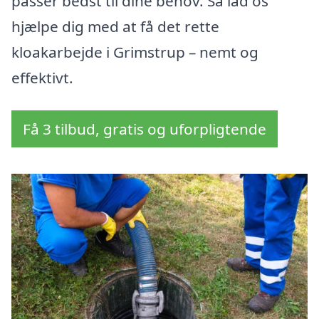
passer bedst til dine behov. Så lad os
hjælpe dig med at få det rette
kloakarbejde i Grimstrup – nemt og
effektivt.
Få 3 tilbud, gratis og uforpligtende