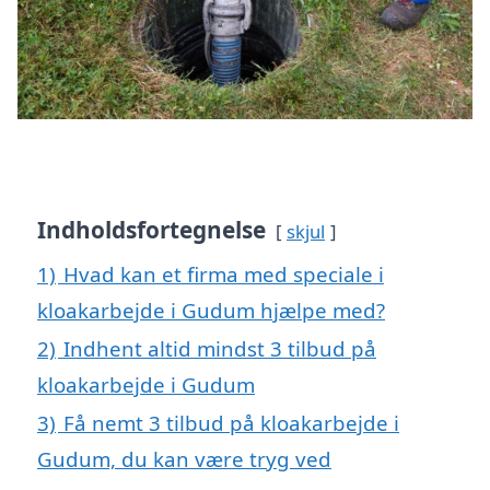
Indholdsfortegnelse
skjul
1)
Hvad kan et firma med speciale i
kloakarbejde i Gudum hjælpe med?
2)
Indhent altid mindst 3 tilbud på
kloakarbejde i Gudum
3)
Få nemt 3 tilbud på kloakarbejde i
Gudum, du kan være tryg ved