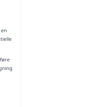
 en
tielle
føre
ægning