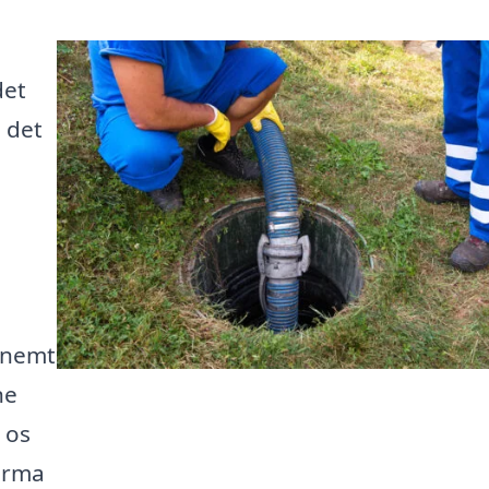
det
i det
u nemt
ne
 os
firma