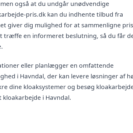
det, men også at du undgår unødvendige
rbejde-pris.dk kan du indhente tilbud fra
ilket giver dig mulighed for at sammenligne pri
 træffe en informeret beslutning, så du får d
e.
ationer eller planlægger en omfattende
dighed i Havndal, der kan levere løsninger af h
ikre dine kloaksystemer og besøg kloakarbejd
it kloakarbejde i Havndal.