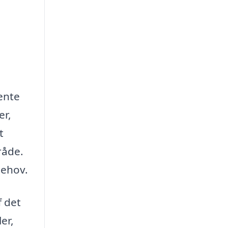
hente
er,
t
råde.
behov.
f det
er,