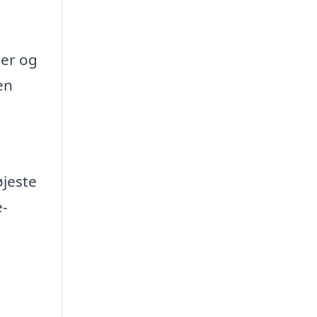
ser og
en
øjeste
e-