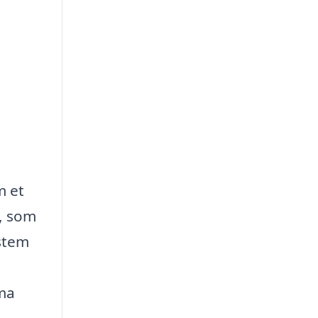
m et
n, som
ystem
t
rma