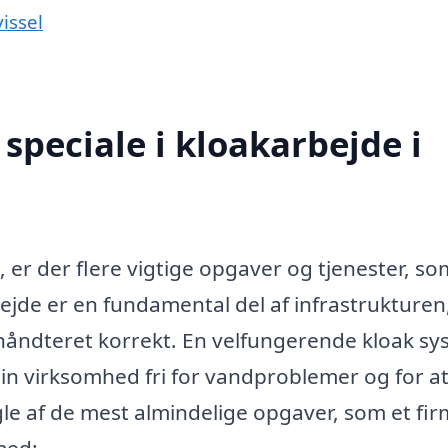
issel
speciale i kloakarbejde i
, er der flere vigtige opgaver og tjenester, so
bejde er en fundamental del af infrastrukture
 håndteret korrekt. En velfungerende kloak s
 din virksomhed fri for vandproblemer og for a
le af de mest almindelige opgaver, som et fi
med: