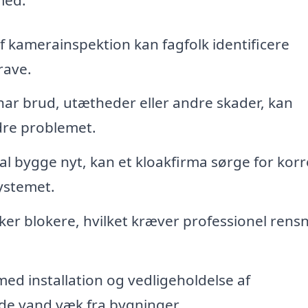
f kamerainspektion kan fagfolk identificere
rave.
ar brud, utætheder eller andre skader, kan
dre problemet.
al bygge nyt, kan et kloakfirma sørge for korr
systemet.
ker blokere, hvilket kræver professionel rens
ed installation og vedligeholdelse af
de vand væk fra bygninger.