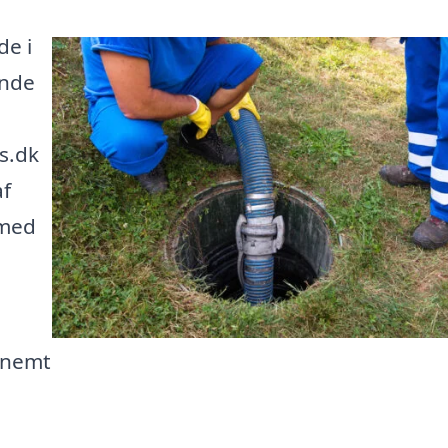
de i
inde
s.dk
af
 med
u nemt