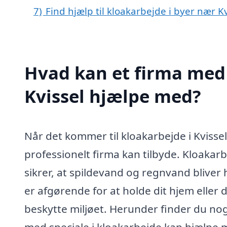
7)
Find hjælp til kloakarbejde i byer nær Kv
Hvad kan et firma med 
Kvissel hjælpe med?
Når det kommer til kloakarbejde i Kvissel
professionelt firma kan tilbyde. Kloakar
sikrer, at spildevand og regnvand bliver
er afgørende for at holde dit hjem eller
beskytte miljøet. Herunder finder du nog
med speciale i kloakarbejde kan hjælpe 