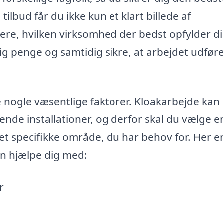
ilbud får du ikke kun et klart billede af
re, hvilken virksomhed der bedst opfylder d
g penge og samtidig sikre, at arbejdet udfør
e nogle væsentlige faktorer. Kloakarbejde kan
tende installationer, og derfor skal du vælge e
et specifikke område, du har behov for. Her e
an hjælpe dig med:
r