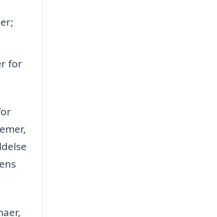
er;
r for
for
lemer,
ldelse
kens
maer,