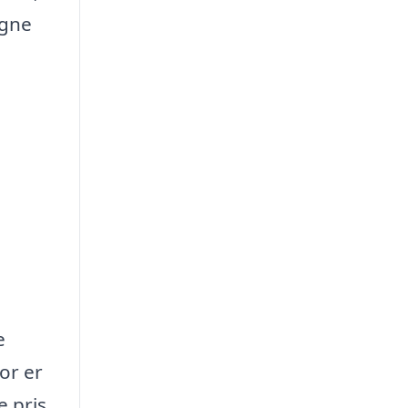
igne
e
or er
e pris