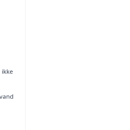
 ikke
evand