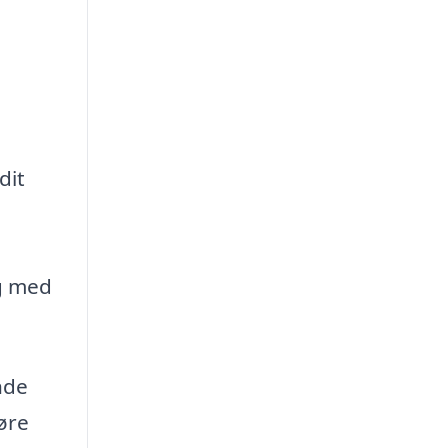
dit
ig med
nde
øre