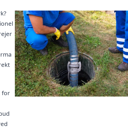
rk?
ionel
rejer
firma
rekt
 for
lbud
ved