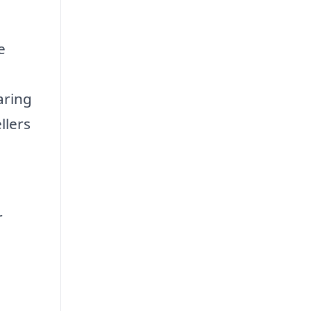
e
aring
llers
r