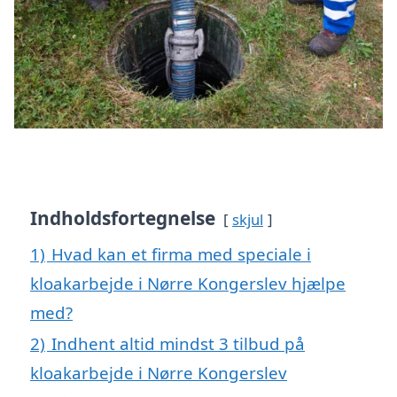
Indholdsfortegnelse
skjul
1)
Hvad kan et firma med speciale i
kloakarbejde i Nørre Kongerslev hjælpe
med?
2)
Indhent altid mindst 3 tilbud på
kloakarbejde i Nørre Kongerslev