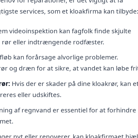
gtigste services, som et kloakfirma kan tilbyde
 videoinspektion kan fagfolk finde skjulte
 rør eller indtrængende rodfæster.
fløb kan forårsage alvorlige problemer.
r og dræn for at sikre, at vandet kan løbe fri
rør:
Hvis der er skader på dine kloakrør, kan e
eres eller udskiftes.
ning af regnvand er essentiel for at forhindre
mmet.
ger nyt eller renoverer, kan kloakfirmaet hjæ