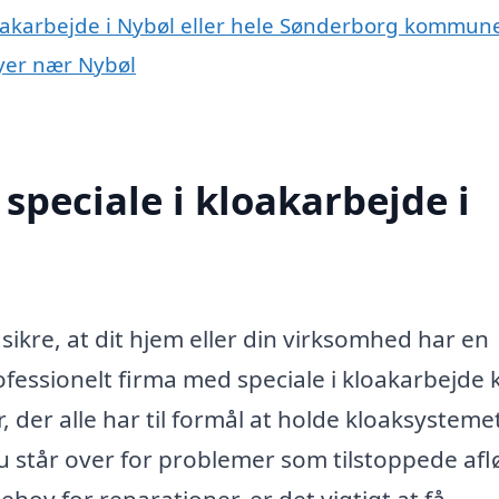
loakarbejde i Nybøl eller hele Sønderborg kommun
byer nær Nybøl
speciale i kloakarbejde i
sikre, at dit hjem eller din virksomhed har en
ofessionelt firma med speciale i kloakarbejde 
 der alle har til formål at holde kloaksysteme
u står over for problemer som tilstoppede afl
hov for reparationer, er det vigtigt at få