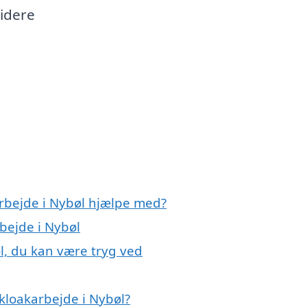
videre
arbejde i Nybøl hjælpe med?
rbejde i Nybøl
l, du kan være tryg ved
kloakarbejde i Nybøl?