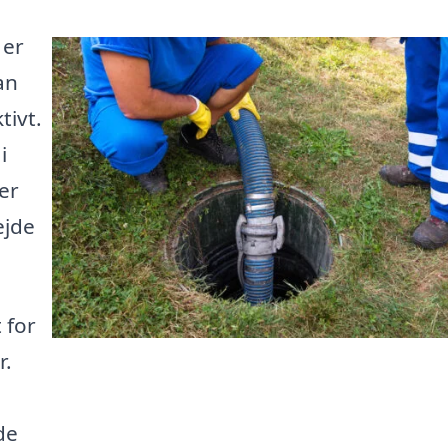
 er
an
tivt.
i
er
ejde
 for
r.
de