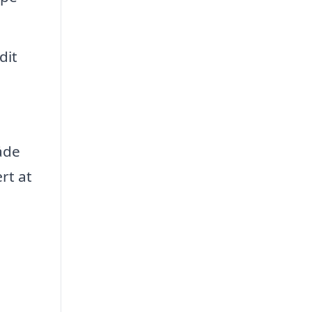
dit
åde
rt at