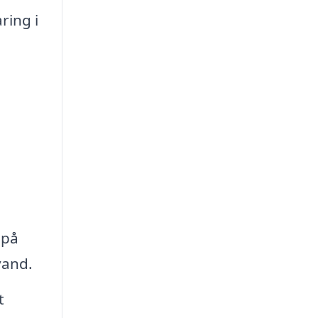
ring i
 på
vand.
t