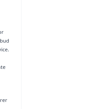
or
lbud
vice.
nte
erer