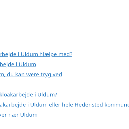
arbejde i Uldum hjælpe med?
rbejde i Uldum
um, du kan være tryg ved
 kloakarbejde i Uldum?
kloakarbejde i Uldum eller hele Hedensted kommun
 byer nær Uldum