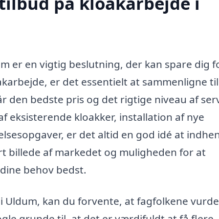
tilbud på kloakarbejde i
m er en vigtig beslutning, der kan spare dig f
karbejde, er det essentielt at sammenligne ti
 får den bedste pris og det rigtige niveau af ser
 eksisterende kloakker, installation af nye
lsesopgaver, er det altid en god idé at indhe
lart billede af markedet og muligheden for at
 dine behov bedst.
i Uldum, kan du forvente, at fagfolkene vurd
ogle grunde til, at det er værdifuldt at få flere