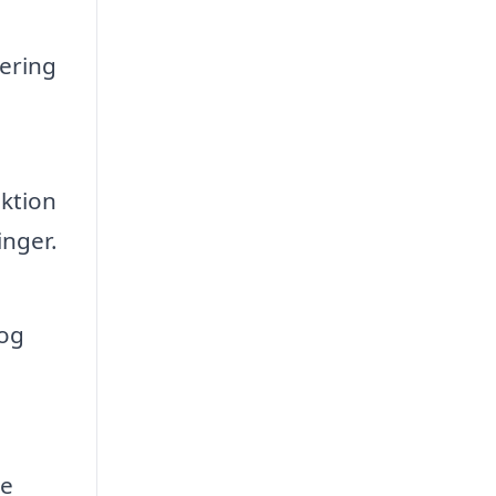
ering
ktion
inger.
 og
te