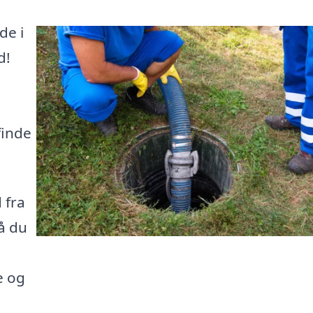
de i
d!
finde
 fra
å du
e og