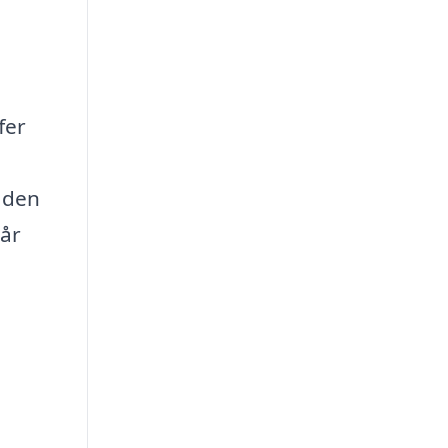
fer
d den
går