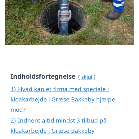
Indholdsfortegnelse
skjul
1)
Hvad kan et firma med speciale i
kloakarbejde i Græse Bakkeby hjælpe
med?
2)
Indhent altid mindst 3 tilbud på
kloakarbejde i Græse Bakkeby