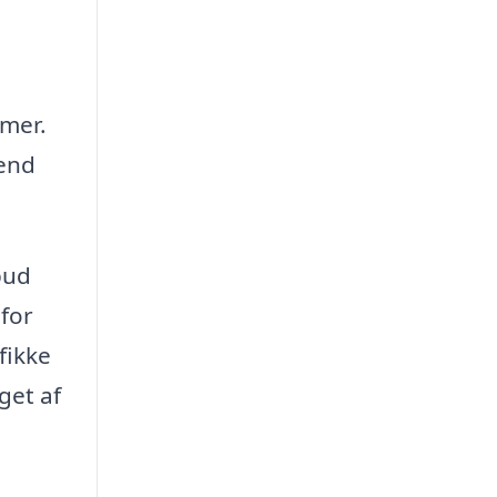
emer.
 end
lbud
 for
fikke
get af