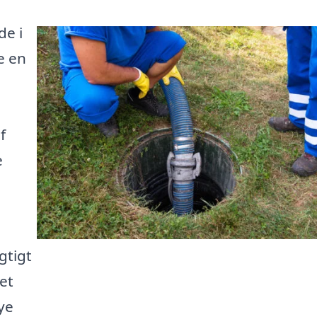
de i
e en
m
f
e
gtigt
et
ye