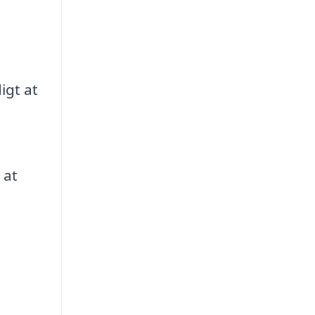
igt at
 at