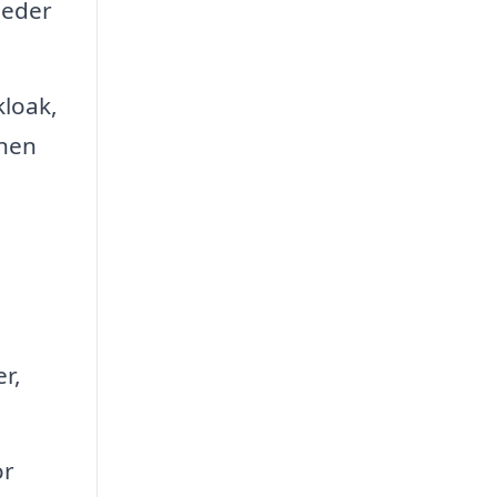
leder
kloak,
onen
r,
or