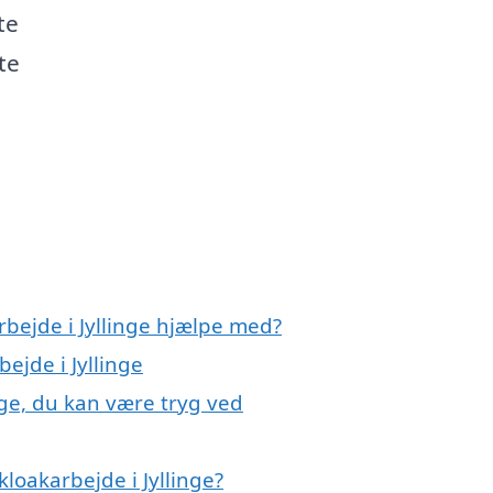
te
te
rbejde i Jyllinge hjælpe med?
ejde i Jyllinge
nge, du kan være tryg ved
loakarbejde i Jyllinge?