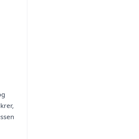
og
krer,
essen