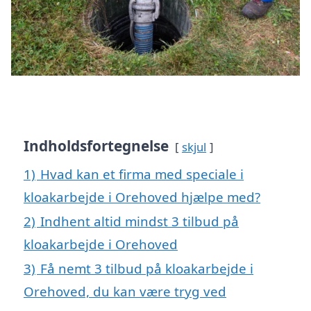
Indholdsfortegnelse
skjul
1)
Hvad kan et firma med speciale i
kloakarbejde i Orehoved hjælpe med?
2)
Indhent altid mindst 3 tilbud på
kloakarbejde i Orehoved
3)
Få nemt 3 tilbud på kloakarbejde i
Orehoved, du kan være tryg ved