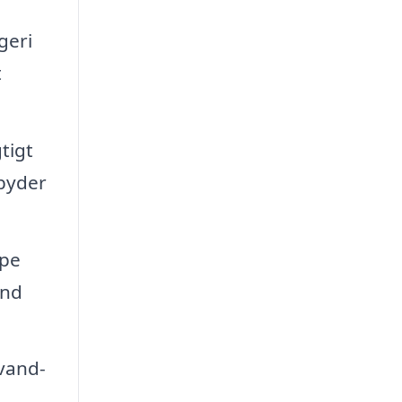
geri
t
tigt
lbyder
lpe
and
 vand-