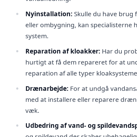
Nyinstallation:
Skulle du have brug f
eller ombygning, kan specialisterne h
system.
Reparation af kloakker:
Har du prob
hurtigt at få dem repareret for at u
reparation af alle typer kloaksysteme
Drænarbejde:
For at undgå vandansa
med at installere eller reparere dræ
væk.
Udbedring af vand- og spildevands
og spildevand der skaber ubehagelige