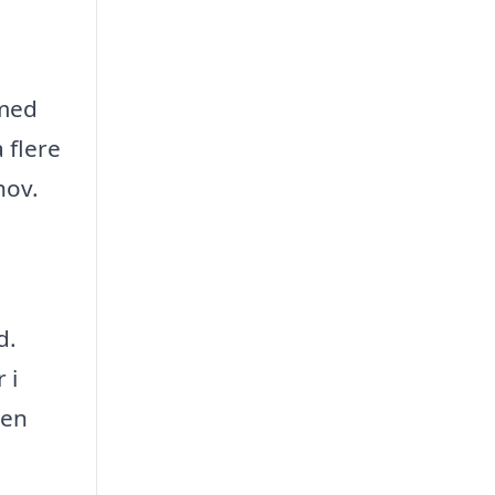
 med
 flere
hov.
d.
 i
 en