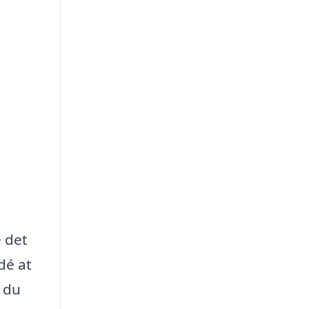
e det
dé at
t du