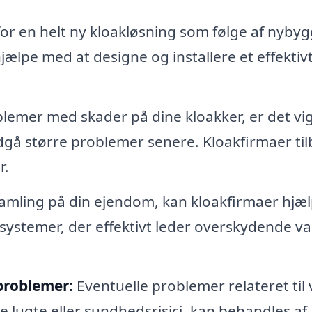
or en helt ny kloakløsning som følge af nybyg
jælpe med at designe og installere et effektiv
lemer med skader på dine kloakker, er det vig
ndgå større problemer senere. Kloakfirmaer ti
r.
mling på din ejendom, kan kloakfirmaer hjæ
nsystemer, der effektivt leder overskydende v
problemer:
Eventuelle problemer relateret til
 lugte eller sundhedsrisici, kan behandles af