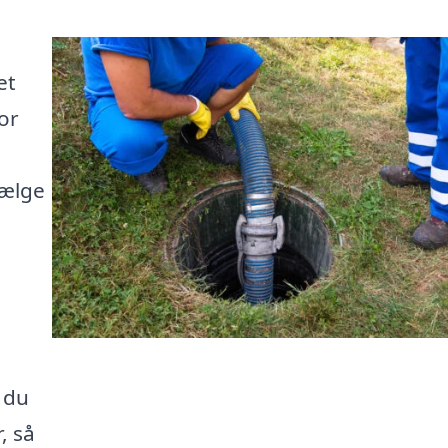
et
or
vælge
 du
, så