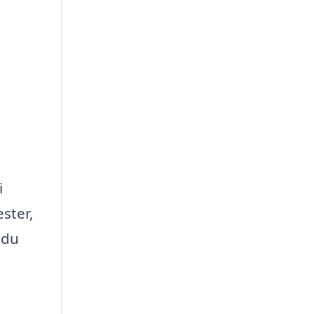
i
ster,
 du