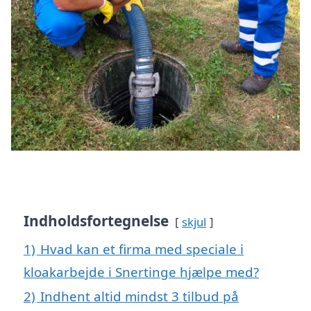
Indholdsfortegnelse
skjul
1)
Hvad kan et firma med speciale i
kloakarbejde i Snertinge hjælpe med?
2)
Indhent altid mindst 3 tilbud på