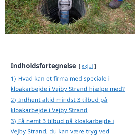
Indholdsfortegnelse
skjul
1)
Hvad kan et firma med speciale i
kloakarbejde i Vejby Strand hjælpe med?
2)
Indhent altid mindst 3 tilbud på
kloakarbejde i Vejby Strand
3)
Få nemt 3 tilbud på kloakarbejde i
Vejby Strand, du kan være tryg ved