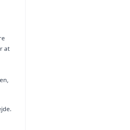
re
r at
sen,
jde.