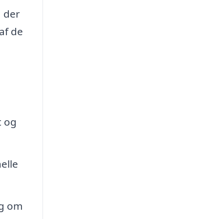
, der
af de
t og
elle
ig om