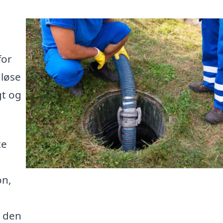
for
 løse
gt og
te
on,
e den