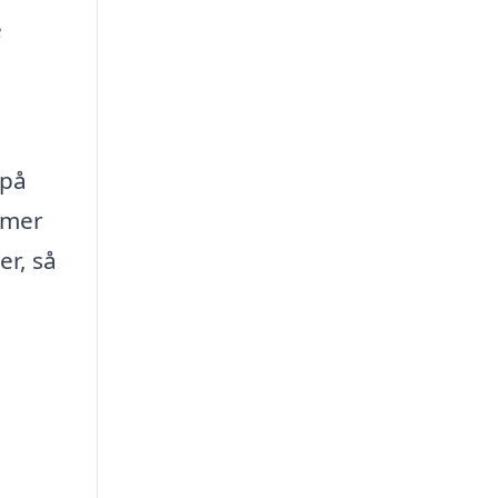
e
 på
emer
r, så