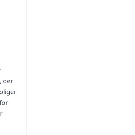
t
, der
oliger
for
r