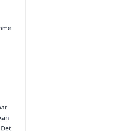
omme
har
 kan
 Det