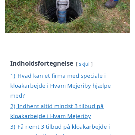
Indholdsfortegnelse
skjul
1)
Hvad kan et firma med speciale i
kloakarbejde i Hvam Mejeriby hjælpe
med?
2)
Indhent altid mindst 3 tilbud på
kloakarbejde i Hvam Mejeriby
3)
Få nemt 3 tilbud på kloakarbejde i