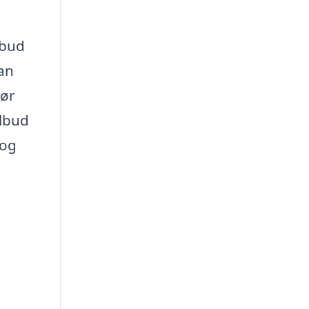
lbud
kan
gør
ilbud
 og