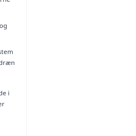
 og
ystem
 dræn
de i
er