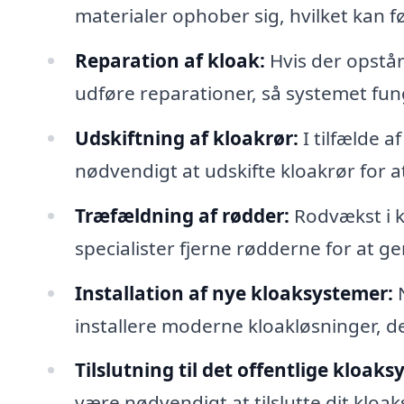
materialer ophober sig, hvilket kan før
Reparation af kloak:
Hvis der opstår
udføre reparationer, så systemet fun
Udskiftning af kloakrør:
I tilfælde a
nødvendigt at udskifte kloakrør for at
Træfældning af rødder:
Rodvækst i k
specialister fjerne rødderne for at 
Installation af nye kloaksystemer:
N
installere moderne kloakløsninger, d
Tilslutning til det offentlige kloaks
være nødvendigt at tilslutte dit kloaks