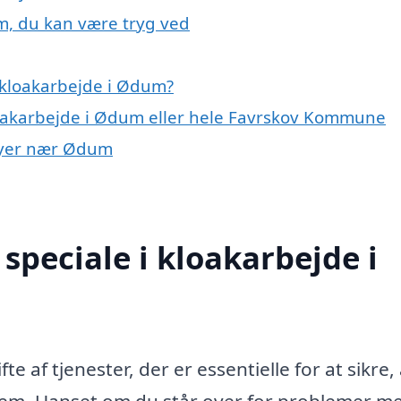
m, du kan være tryg ved
 kloakarbejde i Ødum?
loakarbejde i Ødum eller hele Favrskov Kommune
 byer nær Ødum
speciale i kloakarbejde i
 af tjenester, der er essentielle for at sikre, 
tem. Uanset om du står over for problemer m