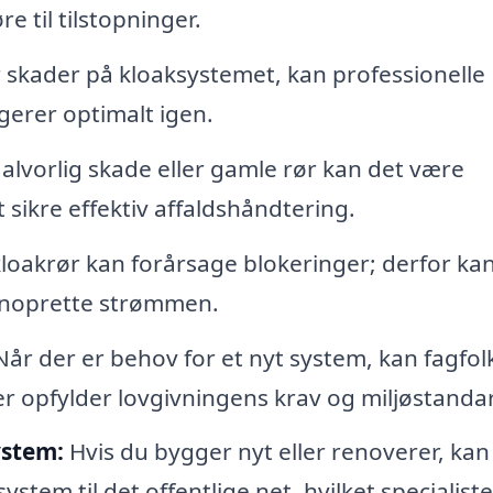
e til tilstopninger.
 skader på kloaksystemet, kan professionelle
gerer optimalt igen.
f alvorlig skade eller gamle rør kan det være
 sikre effektiv affaldshåndtering.
loakrør kan forårsage blokeringer; derfor ka
genoprette strømmen.
år der er behov for et nyt system, kan fagfol
er opfylder lovgivningens krav og miljøstanda
ystem:
Hvis du bygger nyt eller renoverer, kan
ystem til det offentlige net, hvilket specialist