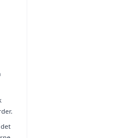
n
k
rder.
 det
erne