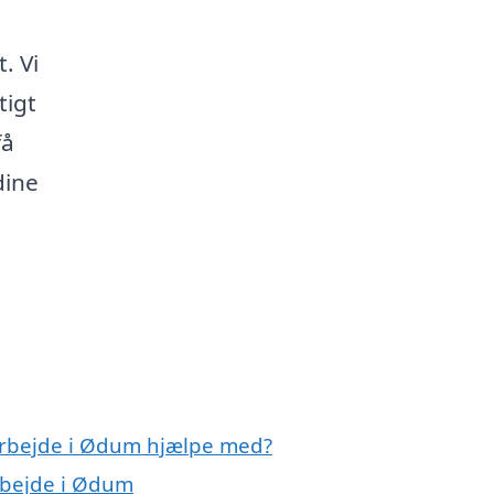
. Vi
tigt
få
dine
karbejde i Ødum hjælpe med?
arbejde i Ødum