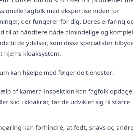
ssionelle fagfolk med ekspertise inden for
ninger, der fungerer for dig. Deres erfaring o
nd til at håndtere både almindelige og komple
e til de ydelser, som disse specialister tilbyd
it hjems kloaksystem.
Ødum kan hjælpe med følgende tjenester:
ælp af kamera-inspektion kan fagfolk opdage
 slid i kloakrør, før de udvikler sig til større
øring kan forhindre, at fedt, snavs og andr