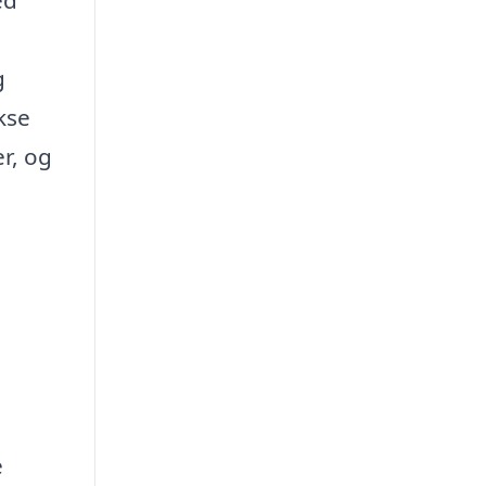
g
kse
er, og
e