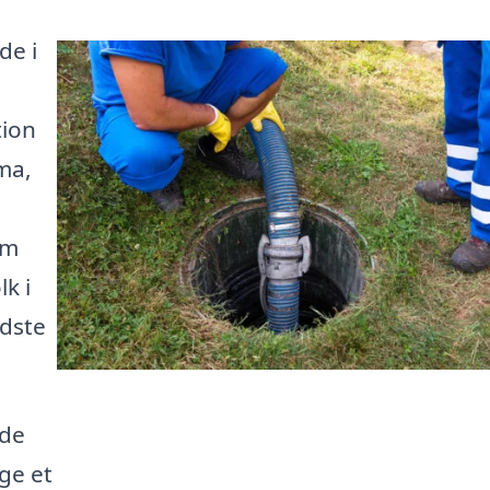
de i
tion
rma,
rm
k i
edste
lde
ge et