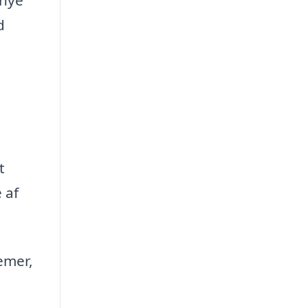
d
t
 af
emer,