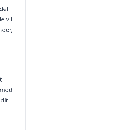
del
e vil
nder,
t
t mod
 dit