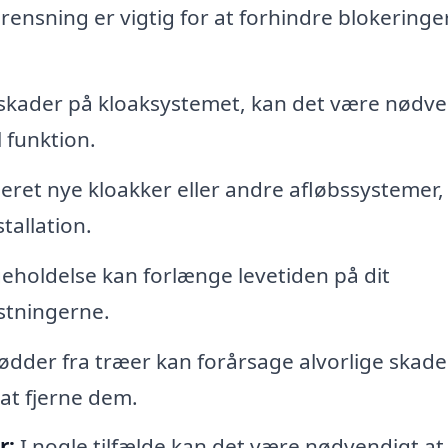
ensning er vigtig for at forhindre blokeringe
 skader på kloaksystemet, kan det være nødve
 funktion.
leret nye kloakker eller andre afløbssystemer,
tallation.
holdelse kan forlænge levetiden på dit
stningerne.
dder fra træer kan forårsage alvorlige skade
 at fjerne dem.
r:
I nogle tilfælde kan det være nødvendigt at