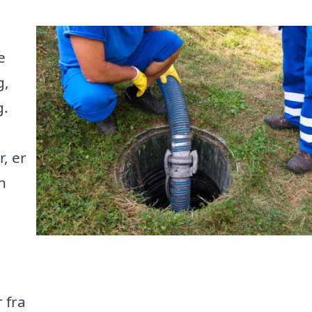
e
g,
g.
, er
n
 fra