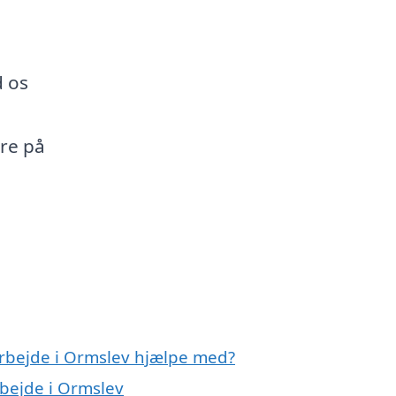
d os
ere på
arbejde i Ormslev hjælpe med?
rbejde i Ormslev