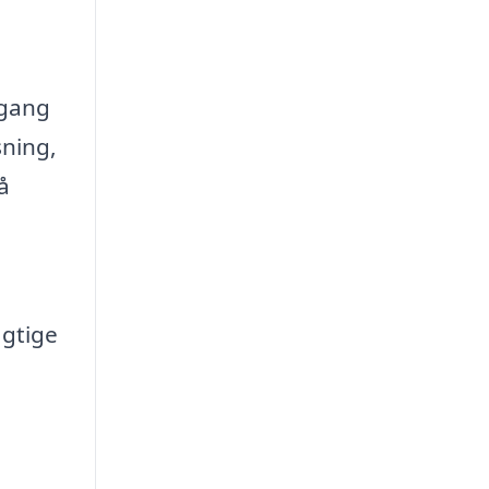
lgang
sning,
å
agtige